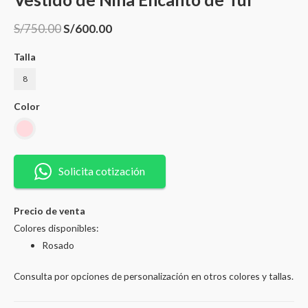
S/
750.00
S/
600.00
Talla
8
Color
Vestido
de
Solicita cotización
Niña
Encanto
Precio de venta
de
Colores disponibles:
Tul
Rosado
quantity
Consulta por opciones de personalización en otros colores y tallas.