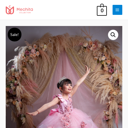
0
Main
Men
Sale!