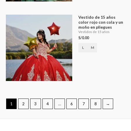
Vestido de 15 años
color rojo con cola y un
moño en pliegues
Vestidos de 15 años
S/
0.00
L
M
1
2
3
4
…
6
7
8
→