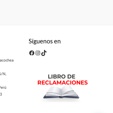
Síguenos en
Facebook
Instagram
TikTok
dacochea
S/N,
Perú
53