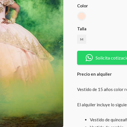
Color
Talla
M
Vestido
de
Solicita cotizac
15
años
Precio en alquiler
color
rosa
Vestido de 15 años color r
nude
con
El alquiler incluye lo sigui
aplicaciones
guipur
Vestido de quinceañ
y