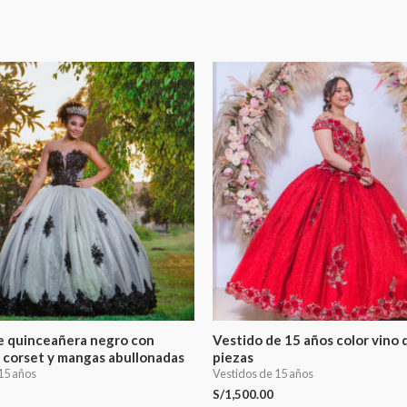
e quinceañera negro con
Vestido de 15 años color vino 
 corset y mangas abullonadas
piezas
15 años
Vestidos de 15 años
S/
1,500.00