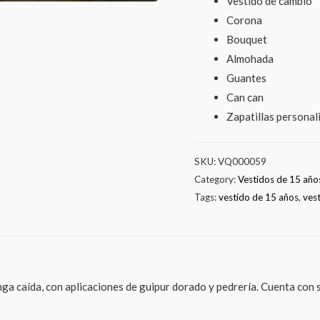
Vestido de cambio
pedrería
Corona
doradas
Bouquet
quantity
Almohada
Guantes
Can can
Zapatillas personal
SKU:
VQ000059
Category:
Vestidos de 15 año
Tags:
vestido de 15 años
,
ves
ga caída, con aplicaciones de guipur dorado y pedrería. Cuenta con s