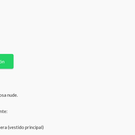
ión
osa nude.
ente:
era (vestido principal)