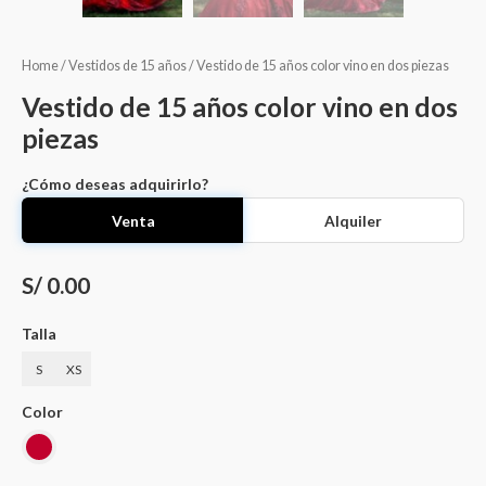
Home
/
Vestidos de 15 años
/ Vestido de 15 años color vino en dos piezas
Vestido de 15 años color vino en dos
piezas
¿Cómo deseas adquirirlo?
Venta
Alquiler
S/ 0.00
Talla
S
XS
Color
Vestido