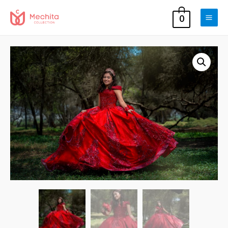
0
Main
Men