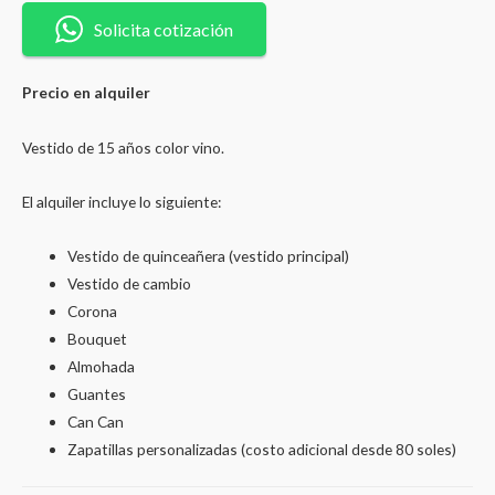
de
Solicita cotización
15
años
Precio en alquiler
color
vino
Vestido de 15 años color vino.
en
dos
El alquiler incluye lo siguiente:
piezas
quantity
Vestido de quinceañera (vestido principal)
Vestido de cambio
Corona
Bouquet
Almohada
Guantes
Can Can
Zapatillas personalizadas (costo adicional desde 80 soles)