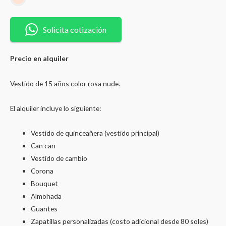
Vestido
de
Solicita cotización
15
años
Precio en alquiler
color
rosa
Vestido de 15 años color rosa nude.
nude
en
El alquiler incluye lo siguiente:
manga
caida
Vestido de quinceañera (vestido principal)
quantity
Can can
Vestido de cambio
Corona
Bouquet
Almohada
Guantes
Zapatillas personalizadas (costo adicional desde 80 soles)