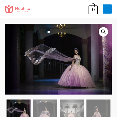
0
Main
Men