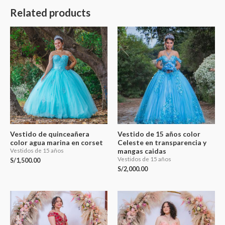
Related products
Vestido de quinceañera
Vestido de 15 años color
color agua marina en corset
Celeste en transparencia y
mangas caidas
Vestidos de 15 años
Vestidos de 15 años
S/
1,500.00
S/
2,000.00