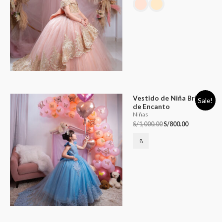
Vestido de Niña Brisa
Sale!
de Encanto
Niñas
S/
1,000.00
S/
800.00
8