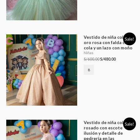
Vestido de niña color
Sale!
oro rosa con falda con
cola y un lazo con moño
Niñas
S/
600.00
S/
480.00
8
Vestido de niña color
Sale!
rosado con escote
ilusión y detalle de
pedrería en las