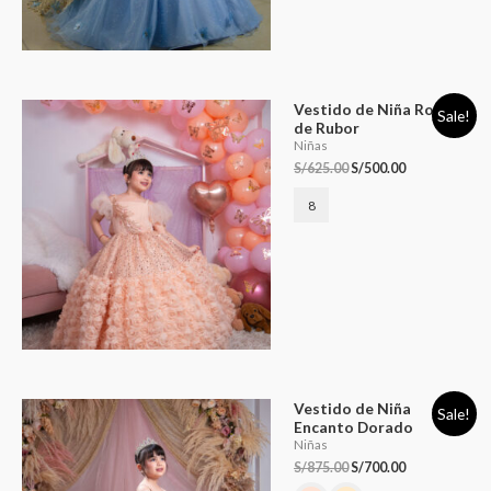
Vestido de Niña Rosas
Sale!
de Rubor
Niñas
S/
625.00
S/
500.00
8
Vestido de Niña
Sale!
Encanto Dorado
Niñas
S/
875.00
S/
700.00