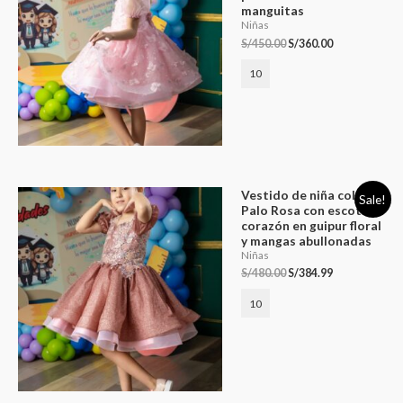
manguitas
Niñas
S/
450.00
S/
360.00
10
Vestido de niña color
Sale!
Palo Rosa con escote
corazón en guipur floral
y mangas abullonadas
Niñas
S/
480.00
S/
384.99
10