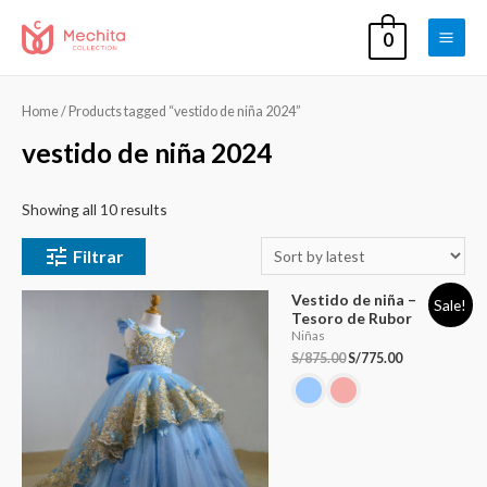
0
Main
Men
Home
/ Products tagged “vestido de niña 2024”
vestido de niña 2024
Showing all 10 results
Filtrar
Vestido de niña –
Sale!
Tesoro de Rubor
Niñas
S/
875.00
S/
775.00