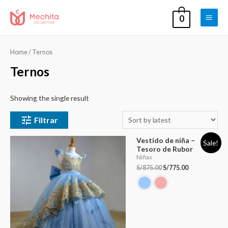
0
Main
Men
Home
/ Ternos
Ternos
Showing the single result
Filtrar
Vestido de niña –
Sale!
Tesoro de Rubor
Niñas
S/
875.00
S/
775.00